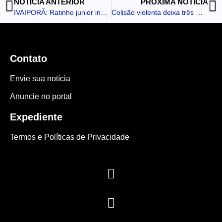
NOTÍCIA ANTERIOR
PRÓXIMA NOTÍCIA
IVAIPORÃ: Ratinho junior inaugura ambulatório médico, libera início das obras do condomínio dos idosos e anuncia novos investimentos
Colisão violenta deixa três mortos na rodovia PR-082
Contato
Envie sua notícia
Anuncie no portal
Expediente
Termos e Políticas de Privacidade