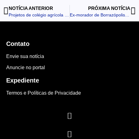
NOTÍCIA ANTERIOR
PRÓXIMA NOTÍCIA
Projetos de colégio agrícola de Apucarana ganham destaque na Expo Agri 2025
Ex-morador de Borrazópolis morre após sofrer queda em Apucarana
Contato
Envie sua notícia
Anuncie no portal
Expediente
Termos e Políticas de Privacidade