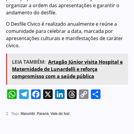
organizar a ordem das apresentações e garantir o
andamento do desfile.
O Desfile Cívico é realizado anualmente e reúne a
comunidade para celebrar a data, marcada por
apresentações culturais e manifestações de caráter
cívico.
LEIA TAMBÉM:
Artagão Júnior visita Hospital e
Maternidade de Lunardelli e reforça
compromisso com a saúde pública
WhatsApp
Telegram
Facebook
X
LinkedIn
Threads
Copy
Share
Link
Tags:
Marumbi
,
Paraná
,
Vale do Ivaí