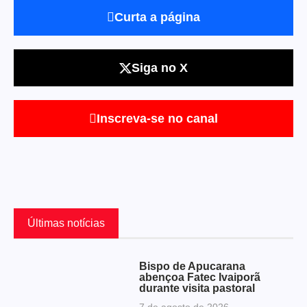
Curta a página
Siga no X
Inscreva-se no canal
Últimas notícias
Bispo de Apucarana
abençoa Fatec Ivaiporã
durante visita pastoral
7 de agosto de 2026