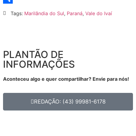
Link
Share
Tags:
Marilândia do Sul
,
Paraná
,
Vale do Ivaí
PLANTÃO DE
INFORMAÇÕES
Aconteceu algo e quer compartilhar? Envie para nós!
REDAÇÃO: (43) 99981-6178