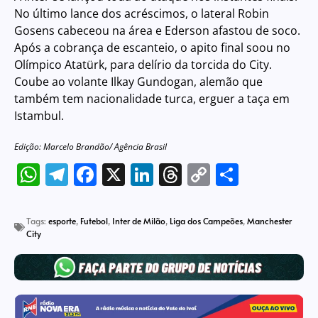
No último lance dos acréscimos, o lateral Robin
Gosens cabeceou na área e Ederson afastou de soco.
Após a cobrança de escanteio, o apito final soou no
Olímpico Atatürk, para delírio da torcida do City.
Coube ao volante Ilkay Gundogan, alemão que
também tem nacionalidade turca, erguer a taça em
Istambul.
Edição: Marcelo Brandão/ Agência Brasil
WhatsApp
Telegram
Facebook
X
LinkedIn
Threads
Copy
Share
Link
Tags:
esporte
,
Futebol
,
Inter de Milão
,
Liga dos Campeões
,
Manchester
City