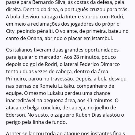
passe para Bernardo Silva, às costas da defesa, pela
direita. Dentro da área, o português cruzou para trás.
A bola desviou na zaga da Inter e sobrou com Rodri,
em meio a reclamações dos jogadores do próprio
City, pedindo pênalti. O volante, de primeira, bateu no
canto de Onana, abrindo o placar em Istambul.
Os italianos tiveram duas grandes oportunidades
para igualar o marcador. Aos 28 minutos, pouco
depois do gol de Rodri, o lateral Federico Dimarco
tentou duas vezes de cabeça, dentro da área.
Primeiro, parou no travessão. Depois, a bola desviou
nas pernas de Romelu Lukaku, companheiro de
equipe. O mesmo Lukaku perdeu uma chance
inacreditável na pequena área, aos 43 minutos. O
atacante belga concluiu, de cabeça, no joelho de
Ederson. No susto, o zagueiro Ruben Dias afastou o
perigo pela linha de fundo.
A Inter se lançou toda ao ataque nos instantes finais.