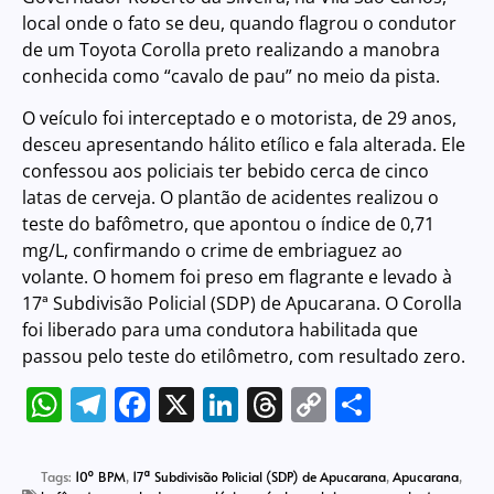
local onde o fato se deu, quando flagrou o condutor
de um Toyota Corolla preto realizando a manobra
conhecida como “cavalo de pau” no meio da pista.
O veículo foi interceptado e o motorista, de 29 anos,
desceu apresentando hálito etílico e fala alterada. Ele
confessou aos policiais ter bebido cerca de cinco
latas de cerveja. O plantão de acidentes realizou o
teste do bafômetro, que apontou o índice de 0,71
mg/L, confirmando o crime de embriaguez ao
volante. O homem foi preso em flagrante e levado à
17ª Subdivisão Policial (SDP) de Apucarana. O Corolla
foi liberado para uma condutora habilitada que
passou pelo teste do etilômetro, com resultado zero.
WhatsApp
Telegram
Facebook
X
LinkedIn
Threads
Copy
Share
Link
Tags:
10º BPM
,
17ª Subdivisão Policial (SDP) de Apucarana
,
Apucarana
,