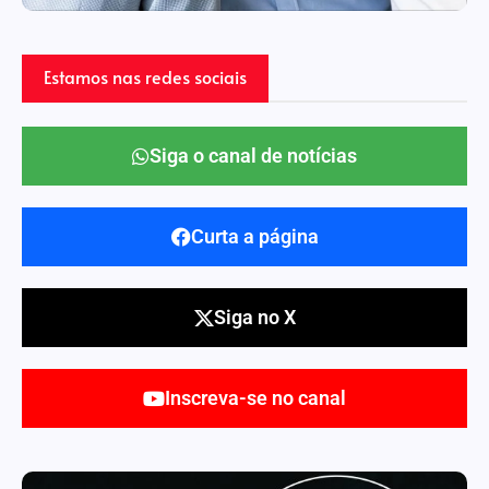
Estamos nas redes sociais
Siga o canal de notícias
Curta a página
Siga no X
Inscreva-se no canal