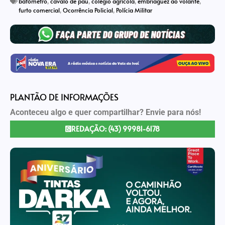
bafômetro
,
cavalo de pau
,
colégio agrícola
,
embriaguez ao volante
,
furto comercial
,
Ocorrência Policial
,
Polícia Militar
PLANTÃO DE INFORMAÇÕES
Aconteceu algo e quer compartilhar? Envie para nós!
REDAÇÃO: (43) 99981-6178