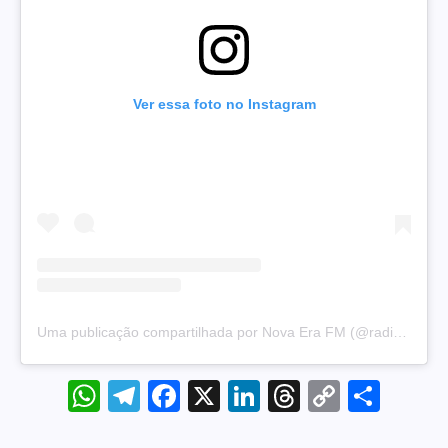
Ver essa foto no Instagram
Uma publicação compartilhada por Nova Era FM (@radionovaera97.5)
WhatsApp
Telegram
Facebook
X
LinkedIn
Threads
Copy
Sha
Link