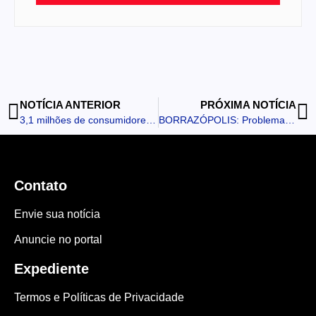
NOTÍCIA ANTERIOR
PRÓXIMA NOTÍCIA
3,1 milhões de consumidores concorrendo: Nota Paraná sorteia prêmios na segunda
BORRAZÓPOLIS: Problemas operacionais devido às fortes chuvas afetam abastecimento na cidade
Contato
Envie sua notícia
Anuncie no portal
Expediente
Termos e Políticas de Privacidade