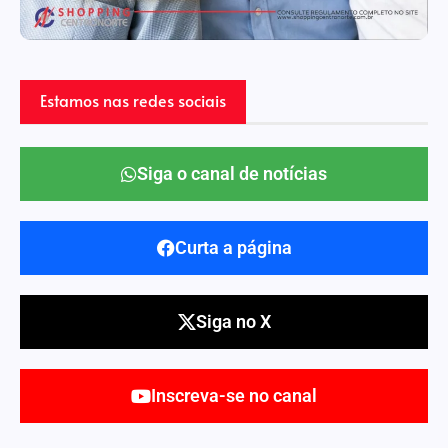
Estamos nas redes sociais
Siga o canal de notícias
Curta a página
Siga no X
Inscreva-se no canal