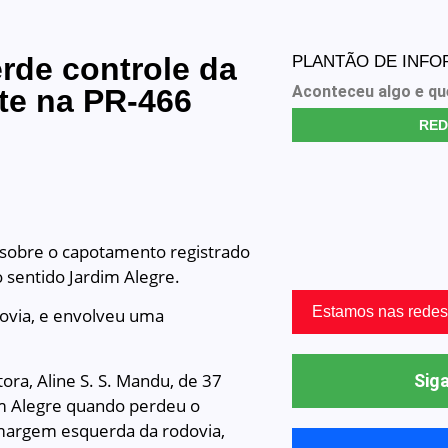
rde controle da
PLANTÃO DE INF
Aconteceu algo e qu
te na PR-466
RED
s sobre o capotamento registrado
o sentido Jardim Alegre.
Estamos nas redes
dovia, e envolveu uma
ora, Aline S. S. Mandu, de 37
Siga
dim Alegre quando perdeu o
à margem esquerda da rodovia,