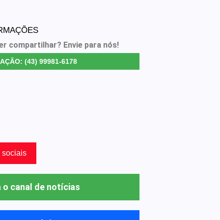
ORMAÇÕES
er compartilhar? Envie para nós!
AÇÃO: (43) 99981-6178
 sociais
 o canal de notícias