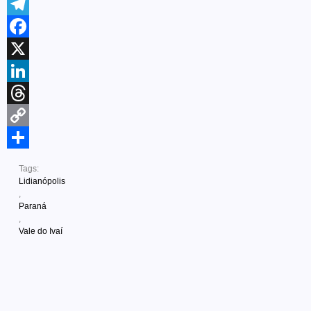
WhatsApp
Telegram
Facebook
X
LinkedIn
Threads
Copy
Link
Share
Tags:
Lidianópolis
,
Paraná
,
Vale do Ivaí