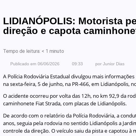
LIDIANÓPOLIS: Motorista pe
direção e capota caminhone
Tempo de leitura:
< 1
minuto
Publicado em
06/06/2026
09:33
por
Junior Dias
A Polícia Rodoviária Estadual divulgou mais informaçõe
na sexta-feira, 5 de junho, na PR-466, em Lidianópolis, n
O acidente ocorreu por volta das 12h, no km 92,9 da ro
caminhonete Fiat Strada, com placas de Lidianópolis.
De acordo com o relatório da Polícia Rodoviária, a condut
anos, seguia pela rodovia no sentido Lidianópolis a Jar
controle da direção. O veículo saiu da pista e capotou 