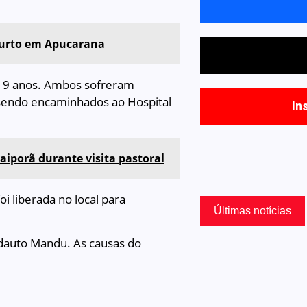
r furto em Apucarana
 19 anos. Ambos sofreram
 sendo encaminhados ao Hospital
In
aiporã durante visita pastoral
i liberada no local para
Últimas notícias
Adauto Mandu. As causas do