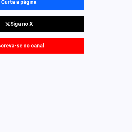
Curta a página
Siga no X
screva-se no canal