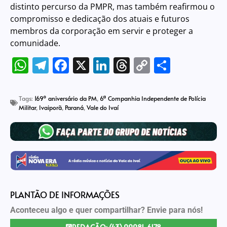
distinto percurso da PMPR, mas também reafirmou o
compromisso e dedicação dos atuais e futuros
membros da corporação em servir e proteger a
comunidade.
WhatsApp
Telegram
Facebook
X
LinkedIn
Threads
Copy
Share
Link
Tags:
169º aniversário da PM
,
6ª Companhia Independente de Polícia
Militar
,
Ivaiporã
,
Paraná
,
Vale do Ivaí
PLANTÃO DE INFORMAÇÕES
Aconteceu algo e quer compartilhar? Envie para nós!