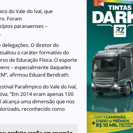
ico do Vale do Ivaí, que
bro. Foram
ípios paranaenses –
.
 delegações. O diretor do
saltou o caráter formativo do
urso de Educação Física. O esporte
jovens – especialmente daqueles
UEM”, afirmou Eduard Bendrath.
tival Paralímpico do Vale do Ivaí,
iativa. “Em 2014 eram apenas 100
Ivaí alcança uma dimensão que nos
valorizado, reconhecido como