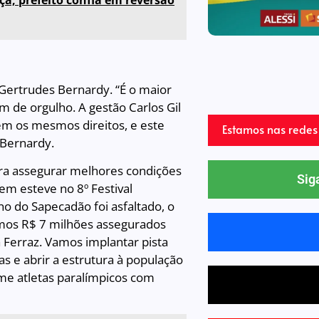
a; prefeito confia em reversão
 Gertrudes Bernardy. “É o maior
m de orgulho. A gestão Carlos Gil
têm os mesmos direitos, e este
Estamos nas redes 
s Bernardy.
para assegurar melhores condições
Sig
em esteve no 8º Festival
no do Sapecadão foi asfaltado, o
mos R$ 7 milhões assegurados
a Ferraz. Vamos implantar pista
s e abrir a estrutura à população
me atletas paralímpicos com