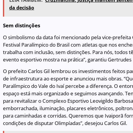
LEIA TAMBÉM:
Cruzmaltina: Justiça mantém sentenç
da decisão
Sem distinções
O simbolismo da data foi mencionado pela vice-prefeita
Festival Paralímpico do Brasil com atletas que nos enche
trabalha com inclusão, sem distinções. Para nós, todos 
evento esportivo mostra na prática”, garantiu Gertrude
O prefeito Carlos Gil lembrou os investimentos feitos 
de infraestrutura ao esporte e anunciou mais obras. “Qu
Paralímpico do Vale do Ivaí percebe a diferença. O entor
espaço está mais organizado e seguimos avançando. Te
para revitalizar o Complexo Esportivo Leovigildo Barbos
emborrachada, iluminação, placares eletrônicos, poltrona
para caminhadas e corridas. Queremos que Ivaiporã for
condições de disputar Olimpíadas”, desejou Carlos Gil.