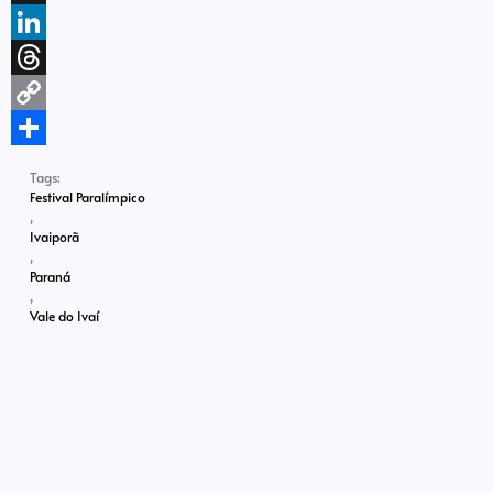
X
LinkedIn
Threads
Copy
Link
Share
Tags:
Festival Paralímpico
,
Ivaiporã
,
Paraná
,
Vale do Ivaí