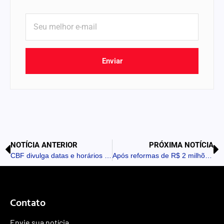
Enviar
NOTÍCIA ANTERIOR
PRÓXIMA NOTÍCIA
CBF divulga datas e horários dos jogos das quartas da Copa do Brasil
Após reformas de R$ 2 milhões, Detran-PR reinaugura Ciretrans de Apucarana e Londrina
Contato
Envie sua notícia