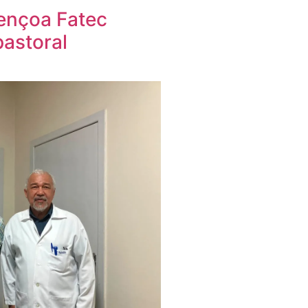
ençoa Fatec
pastoral