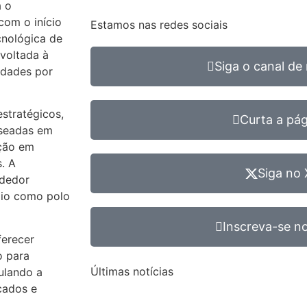
a o
com o início
Estamos nas redes sociais
cnológica de
voltada à
Siga o canal de 
idades por
stratégicos,
Curta a pá
aseadas em
ação em
. A
Siga no 
ndedor
pio como polo
Inscreva-se no
ferecer
o para
Últimas notícias
ulando a
cados e