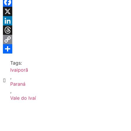
Telegram
Facebook
X
LinkedIn
Threads
Copy
Link
Share
Tags:
Ivaiporã
,
Paraná
,
Vale do Ivaí