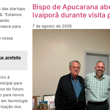
Bispo de Apucarana ab
s das startups
Ivaiporã durante visita 
rã. “Estamos
vando
7 de agosto de 2026
 nasce para
a nossa
a; prefeito
tivo à
nicipal para
ios do futuro.
ço para novos
r em tecnologia
orização dos