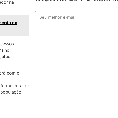
ador na
mento no
acesso a
nsino,
jetos,
porã com o
 ferramenta de
 população.