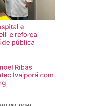
spital e
li e reforça
de pública
noel Ribas
tec Ivaiporã com
ng
ssas atualizações