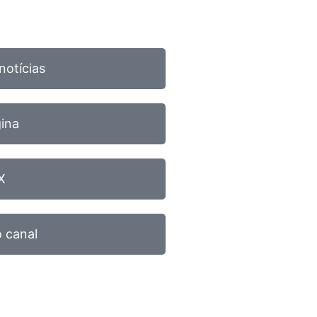
notícias
gina
X
 canal