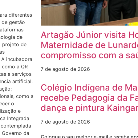
ara diferentes
s de gestão
lataformas
Artagão Júnior visita Ho
nologia de
Maternidade de Lunardel
 projeto de
as
compromisso com a saú
 A incubadora
s, como a QR
7 de agosto de 2026
tas a serviços
cia artificial,
Colégio Indígena de Ma
ação;
recebe Pedagogia da Fa
ionais, como a
ecer o
dança e pintura Kainga
lização e
ica Integrada
7 de agosto de 2026
i contemplada
o Governo da
Coloque o seu melhor e-mail e receba no