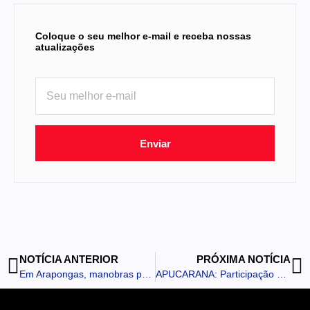
Coloque o seu melhor e-mail e receba nossas
atualizações
Enviar
NOTÍCIA ANTERIOR
PRÓXIMA NOTÍCIA
Em Arapongas, manobras perigosas terminam com motorista embriagado preso
APUCARANA: Participação popular marca 13ª Conferência Municipal de Saúde