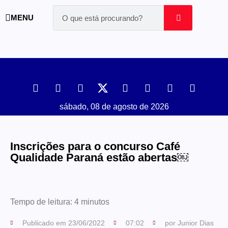
MENU
sábado, 08 de agosto de 2026
Inscrições para o concurso Café
Qualidade Paraná estão abertas￼
Tempo de leitura:
4
minutos
Publicado em
23/06/2022
07:02
por
Junior Dias