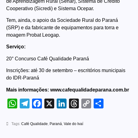
de Aprendizagem Rural (Senar), Sistema de Crédito
Cooperativo (Sicredi) e Sistema Ocepar.
Tem, ainda, o apoio da Sociedade Rural do Paraná
(SRP) e da fabricante de equipamentos para torra e
moagem Probat Leogap.
Serviço:
20° Concurso Café Qualidade Paraná
Inscrições: até 30 de setembro – escritórios municipais
do IDR-Paraná
Mais informações:
www.cafequalidadeparana.com.br
WhatsApp
Telegram
Facebook
X
LinkedIn
Threads
Copy
Share
Link
Tags:
Café Qualidade
,
Paraná
,
Vale do Ivaí