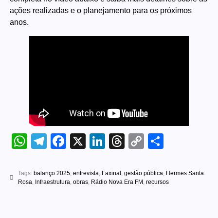
ações realizadas e o planejamento para os próximos
anos.
WhatsApp
Telegram
Facebook
X
LinkedIn
Threads
Copy
Share
Link
Tags:
balanço 2025
,
entrevista
,
Faxinal
,
gestão pública
,
Hermes Santa
Rosa
,
Infraestrutura
,
obras
,
Rádio Nova Era FM
,
recursos