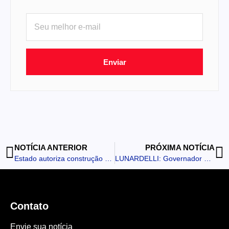
Enviar
NOTÍCIA ANTERIOR
PRÓXIMA NOTÍCIA
Estado autoriza construção de ponte que encurta distância entre Jardim Alegre e Grandes Rios para 20 min
LUNARDELLI: Governador destaca força do turismo religioso na Festa de Santa Rita de Cássia
Contato
Envie sua notícia