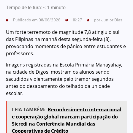
Tempo de leitura:
< 1
minuto
Publicado em
08/06/2026
16:27
por
Junior Dias
Um forte terremoto de magnitude 7,8 atingiu o sul
das Filipinas na manhã desta segunda-feira (8),
provocando momentos de pânico entre estudantes e
professores.
Imagens registradas na Escola Primária Mahayahay,
na cidade de Digos, mostram os alunos sendo
sacudidos violentamente pelo tremor segundos
antes do desabamento do telhado da unidade
escolar.
LEIA TAMBÉM:
Reconhecimento internacional
e cooperação global marcam participação do
Sicredi na Conferência Mundial das
Cooperativas de Crédito