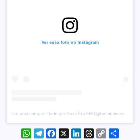
Ver essa foto no Instagram
Um post compartilhado por Nova Era FM (@radionovaera97.5)
WhatsApp
Telegram
Facebook
X
LinkedIn
Threads
Copy
Sha