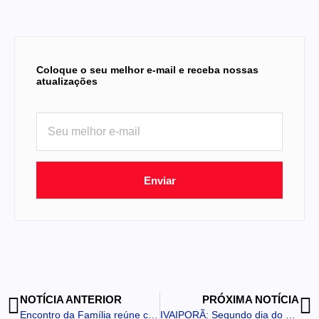
Coloque o seu melhor e-mail e receba nossas
atualizações
Enviar
NOTÍCIA ANTERIOR
PRÓXIMA NOTÍCIA
Encontro da Família reúne cooperados e celebra o cooperativismo em Jandaia do Sul
IVAIPORÃ: Segundo dia do maior Arraiá do Vale do Ivaí reúne grande público