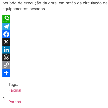
período de execução da obra, em razão da circulação de
equipamentos pesados.
WhatsApp
Telegram
Facebook
X
LinkedIn
Threads
Copy
Link
Share
Tags:
Faxinal
,
Paraná
,