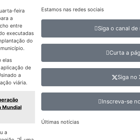
Estamos nas redes sociais
uarta-feira
ara a
echo entre
Siga o canal de 
ndo executadas
implantação do
município.
Curta a pá
 elas
 aplicação de
Usinado a
Siga no 
ação viária.
peração
Inscreva-se no
a Mundial
Últimas notícias
u a
região. “É uma