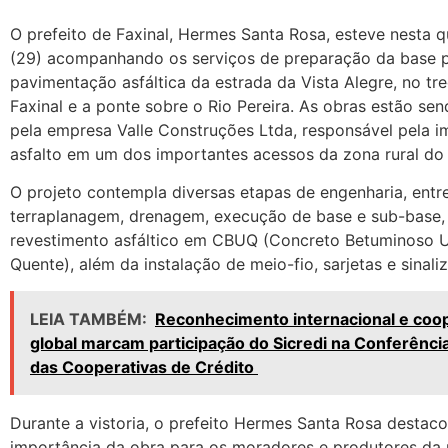
O prefeito de Faxinal, Hermes Santa Rosa, esteve nesta q
(29) acompanhando os serviços de preparação da base p
pavimentação asfáltica da estrada da Vista Alegre, no tr
Faxinal e a ponte sobre o Rio Pereira. As obras estão se
pela empresa Valle Construções Ltda, responsável pela 
asfalto em um dos importantes acessos da zona rural do 
O projeto contempla diversas etapas de engenharia, entre
terraplanagem, drenagem, execução de base e sub-base,
revestimento asfáltico em CBUQ (Concreto Betuminoso 
Quente), além da instalação de meio-fio, sarjetas e sinaliz
LEIA TAMBÉM:
Reconhecimento internacional e coo
global marcam participação do Sicredi na Conferênci
das Cooperativas de Crédito
Durante a vistoria, o prefeito Hermes Santa Rosa destaco
importância da obra para os moradores e produtores da 