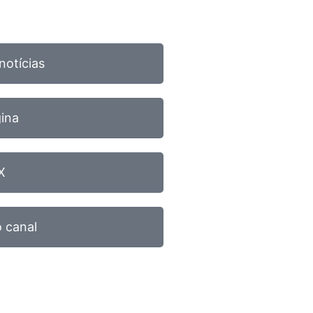
notícias
gina
X
 canal