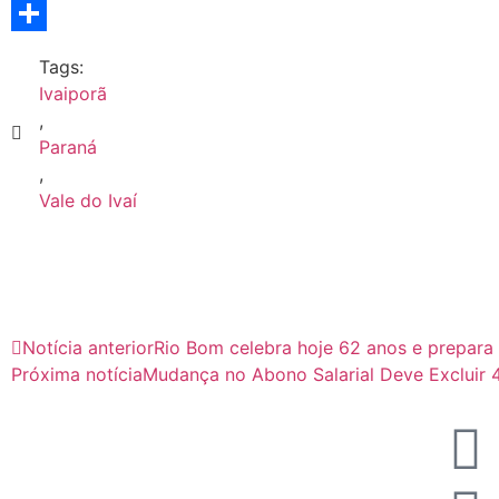
Copy
Link
Share
Tags:
Ivaiporã
,
Paraná
,
Vale do Ivaí
Notícia anterior
Rio Bom celebra hoje 62 anos e prepara
Próxima notícia
Mudança no Abono Salarial Deve Excluir 