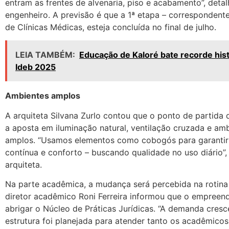
entram as frentes de alvenaria, piso e acabamento”, deta
engenheiro. A previsão é que a 1ª etapa – correspondent
de Clínicas Médicas
, esteja concluída no final de julho.
LEIA TAMBÉM:
Educação de Kaloré bate recorde hist
Ideb 2025
Ambientes amplos
A arquiteta Silvana Zurlo contou que o ponto de partida d
a aposta em iluminação natural, ventilação cruzada e am
amplos. “Usamos elementos como cobogós para garantir 
contínua e conforto – buscando qualidade no uso diário”,
arquiteta.
Na parte acadêmica, a mudança será percebida na rotina
diretor acadêmico Roni Ferreira informou que o empreend
abrigar o Núcleo de Práticas Jurídicas. “A demanda cresce
estrutura foi planejada para atender tanto os acadêmico