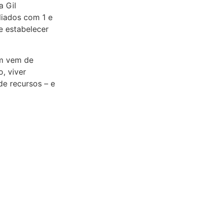
a Gil
liados com 1 e
e estabelecer
m vem de
o, viver
de recursos – e