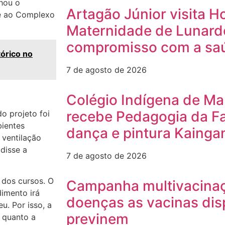
lhou o
Artagão Júnior visita Ho
e ao
Complexo
Maternidade de Lunardel
compromisso com a saú
órico no
7 de agosto de 2026
Colégio Indígena de Ma
recebe Pedagogia da Fa
o projeto foi
bientes
dança e pintura Kainga
ventilação
 disse a
7 de agosto de 2026
 dos cursos. O
Campanha multivacinaçã
imento irá
doenças as vacinas dis
u. Por isso, a
previnem
s quanto a