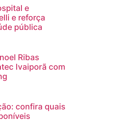
spital e
li e reforça
de pública
noel Ribas
tec Ivaiporã com
ng
o: confira quais
poníveis