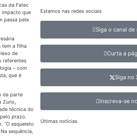
cas da Fatec
Estamos nas redes sociais
o impacto que
m passa pela
Siga o canal de 
esária
 tem a filha
plexo de
Curta a pá
 referentes
ologia – com
ta, que é
Siga no 
o da parte
Inscreva-se no
 Zurlo,
ade técnica do
pelo prazo.
Últimas notícias
. “O esqueleto
 Na sequência,