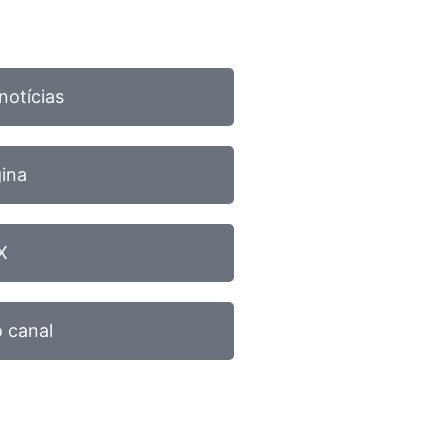
notícias
gina
X
 canal