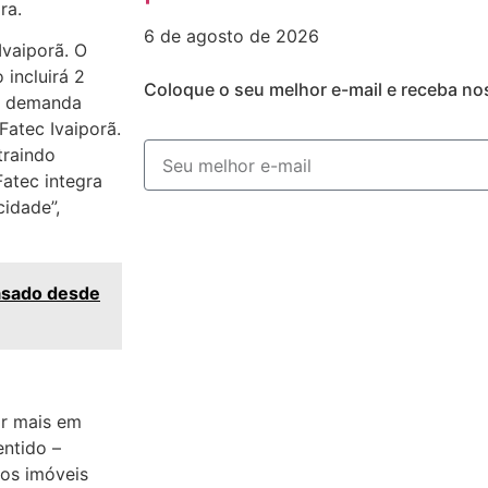
ra.
6 de agosto de 2026
vaiporã. O
incluirá 2
Coloque o seu melhor e-mail e receba no
a demanda
atec Ivaiporã.
traindo
Fatec integra
idade”,
asado desde
ir mais em
entido –
os imóveis