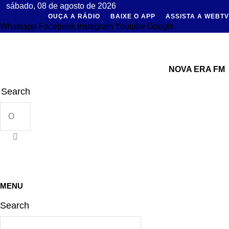
Ir
sábado, 08 de agosto de 2026
OUÇA A RÁDIO
BAIXE O APP
ASSISTA A WEBTV
para
Whatsapp
Facebook
Instagram
Youtube
Google
o
conteúdo
NOVA ERA FM
Search
MENU
Search