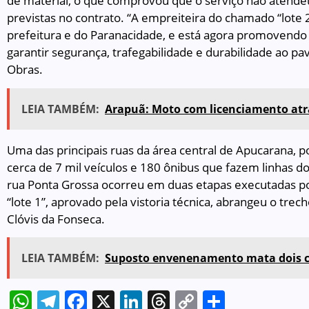
de material, o que comprovou que o serviço não atendeu
previstas no contrato. “A empreiteira do chamado “lote 
prefeitura e do Paranacidade, e está agora promovendo 
garantir segurança, trafegabilidade e durabilidade ao pa
Obras.
LEIA TAMBÉM:
Arapuã: Moto com licenciamento atr
Uma das principais ruas da área central de Apucarana, 
cerca de 7 mil veículos e 180 ônibus que fazem linhas do
rua Ponta Grossa ocorreu em duas etapas executadas po
“lote 1”, aprovado pela vistoria técnica, abrangeu o tre
Clóvis da Fonseca.
LEIA TAMBÉM:
Suposto envenenamento mata dois c
WhatsApp
Telegram
Facebook
X
LinkedIn
Threads
Copy
Share