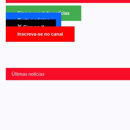
Siga o canal de notícias
Curta a página
Siga no X
Inscreva-se no canal
Últimas notícias