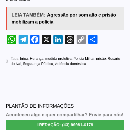
LEIA TAMBÉM:
Agressão por som alto e prisão
mobilizam a polícia
WhatsApp
Telegram
Facebook
X
LinkedIn
Threads
Copy
Share
Link
Tags:
briga
,
Herança
,
medida protetiva
,
Polícia Militar
,
prisão
,
Rosário
do Ivaí
,
Segurança Pública
,
violência doméstica
PLANTÃO DE INFORMAÇÕES
Aconteceu algo e quer compartilhar? Envie para nós!
REDAÇÃO: (43) 99981-6178