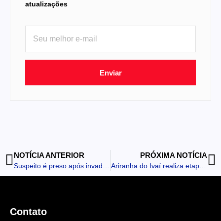
atualizações
Enviar
NOTÍCIA ANTERIOR
PRÓXIMA NOTÍCIA
Suspeito é preso após invadir mercearia em Ivaiporã
Ariranha do Ivaí realiza etapa de diagnóstico do Projeto Bons Olhos Paraná
Contato