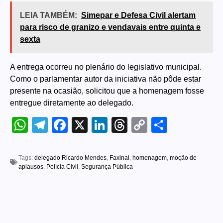
LEIA TAMBÉM:
Simepar e Defesa Civil alertam
para risco de granizo e vendavais entre quinta e
sexta
A entrega ocorreu no plenário do legislativo municipal.
Como o parlamentar autor da iniciativa não pôde estar
presente na ocasião, solicitou que a homenagem fosse
entregue diretamente ao delegado.
WhatsApp
Telegram
Facebook
X
LinkedIn
Threads
Copy
Share
Link
Tags:
delegado Ricardo Mendes
,
Faxinal
,
homenagem
,
moção de
aplausos
,
Polícia Civil
,
Segurança Pública