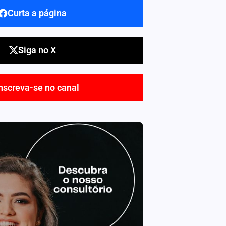
Curta a página
Siga no X
nscreva-se no canal