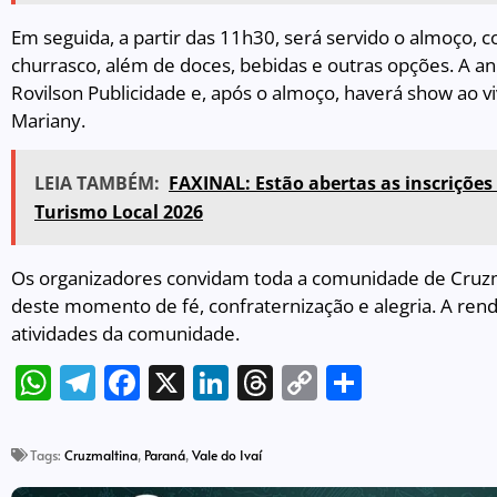
Em seguida, a partir das 11h30, será servido o almoço,
churrasco, além de doces, bebidas e outras opções. A an
Rovilson Publicidade e, após o almoço, haverá show ao v
Mariany.
LEIA TAMBÉM:
FAXINAL: Estão abertas as inscrições
Turismo Local 2026
Os organizadores convidam toda a comunidade de Cruzma
deste momento de fé, confraternização e alegria. A ren
atividades da comunidade.
WhatsApp
Telegram
Facebook
X
LinkedIn
Threads
Copy
Share
Link
Tags:
Cruzmaltina
,
Paraná
,
Vale do Ivaí