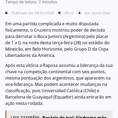
Tempo de leitura:
2
minutos
Publicado em
29/04/2026
09:42
por
Junior Dias
Em uma partida complicada e muito disputada
fisicamente, o Cruzeiro mostrou poder de decisão
para derrotar o Boca Juniors (Argentina) pelo placar
de 1 a 0, na noite desta terça-feira (28) no estádio do
Mineirão, em Belo Horizonte, pelo Grupo D da Copa
Libertadores da América.
Após esta vitória a Raposa assumiu a liderança da sua
chave na competição continental com seis pontos,
mesma pontuação dos argentinos, que aparecem na
vice-liderança. Mas podem acontecer mudanças na
classificação, pois Universidad Católica (Chile) e
Barcelona de Guayaquil (Equador) ainda entrarão em
ação nesta rodada.
LEIA TAMBÉM:
Rosário do Ivaí: Síndrome mão-