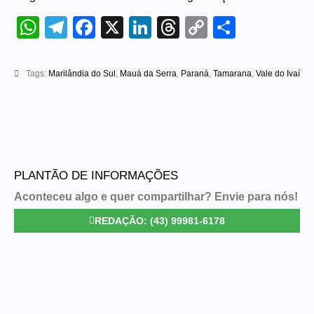
WhatsApp
Telegram
Facebook
X
LinkedIn
Threads
Copy
Share
Link
Tags:
Marilândia do Sul
,
Mauá da Serra
,
Paraná
,
Tamarana
,
Vale do Ivaí
PLANTÃO DE INFORMAÇÕES
Aconteceu algo e quer compartilhar? Envie para nós!
REDAÇÃO: (43) 99981-6178