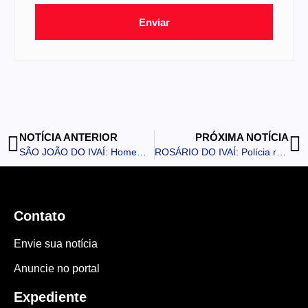
Enviar
NOTÍCIA ANTERIOR
PRÓXIMA NOTÍCIA
SÃO JOÃO DO IVAÍ: Homem é preso após ameaça namorada e agredi-la durante discussão
ROSÁRIO DO IVAÍ: Polícia registra apreensão de veículo, reclamação de som alto e abordagem
Contato
Envie sua notícia
Anuncie no portal
Expediente