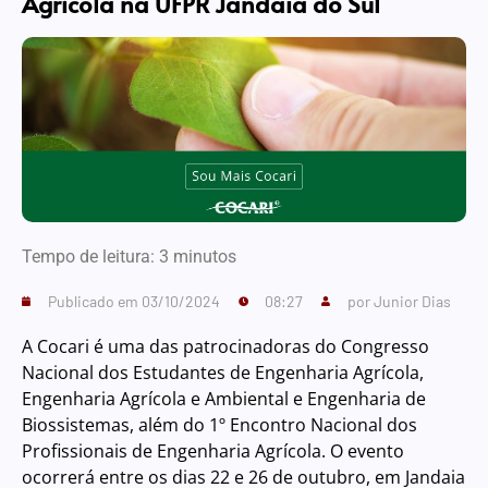
Agrícola na UFPR Jandaia do Sul
Tempo de leitura:
3
minutos
Publicado em
03/10/2024
08:27
por
Junior Dias
A Cocari é uma das patrocinadoras do Congresso
Nacional dos Estudantes de Engenharia Agrícola,
Engenharia Agrícola e Ambiental e Engenharia de
Biossistemas, além do 1º Encontro Nacional dos
Profissionais de Engenharia Agrícola. O evento
ocorrerá entre os dias 22 e 26 de outubro, em Jandaia