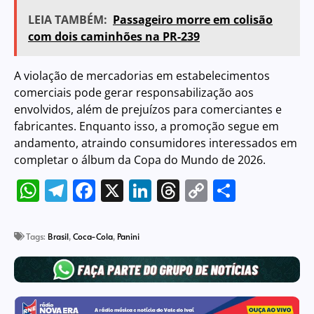
LEIA TAMBÉM:
Passageiro morre em colisão
com dois caminhões na PR-239
A violação de mercadorias em estabelecimentos
comerciais pode gerar responsabilização aos
envolvidos, além de prejuízos para comerciantes e
fabricantes. Enquanto isso, a promoção segue em
andamento, atraindo consumidores interessados em
completar o álbum da Copa do Mundo de 2026.
WhatsApp
Telegram
Facebook
X
LinkedIn
Threads
Copy
Share
Link
Tags:
Brasil
,
Coca-Cola
,
Panini