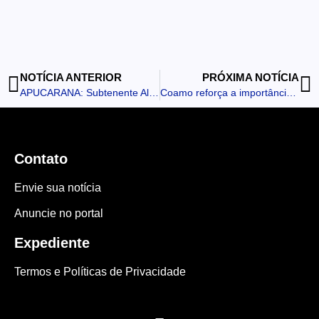
NOTÍCIA ANTERIOR
PRÓXIMA NOTÍCIA
APUCARANA: Subtenente Almir assume a Secretaria de Segurança e Apucarana mantém estratégia que reduziu a criminalidade
Coamo reforça a importância das práticas conservacionistas para o desenvolvimento sustentável da agricultura
Contato
Envie sua notícia
Anuncie no portal
Expediente
Termos e Políticas de Privacidade