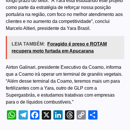
longo prazo do setor. “A Yara está estudando este projeto
como parte da estratégia de reforçar nossa posição
portuária na região, com foco no melhor atendimento aos
clientes e no aumento da competitividade”, conclui
Marcelo Altieri, presidente da Yara Brasil.
LEIA TAMBÉM:
Foragido é preso e ROTAM
recupera moto furtada em Apucarana
Airton Galinari, presidente Executivo da Coamo, informa
que a Coamo irá operar um terminal de granéis vegetais.
“Além desse terminal da Coamo, teremos mais um para
fertilizantes com a Yara, outro de GLP com a
Supergasbrás, e estudamos tratativas com empresas
para o de líquidos combustíveis.”
WhatsApp
Telegram
Facebook
X
LinkedIn
Threads
Copy
Share
Link