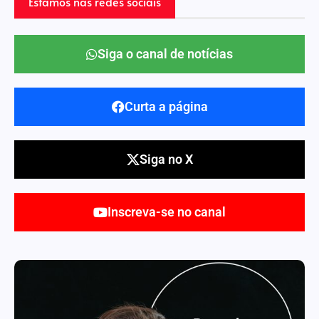
Estamos nas redes sociais
Siga o canal de notícias
Curta a página
Siga no X
Inscreva-se no canal