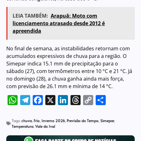
LEIA TAMBÉM:
Arapuã: Moto com
licenciamento atrasado desde 2012 é
apreendida
No final de semana, as instabilidades retornam com
acumulados expressivos de chuva para a região. O
Simepar indica 15.1 mm de precipitação para o
sábado (27), com termômetros entre 10 °C e 21 °C. Já
no domingo (28), a chuva ganha ainda mais força,
com previsão de 26.1 mm e mínima de 14 °C.
WhatsApp
Telegram
Facebook
X
LinkedIn
Threads
Copy
Share
Link
Tags:
chuva
,
Frio
,
Inverno 2026
,
Previsão do Tempo
,
Simepar
,
Temperatura
,
Vale do Ivaí