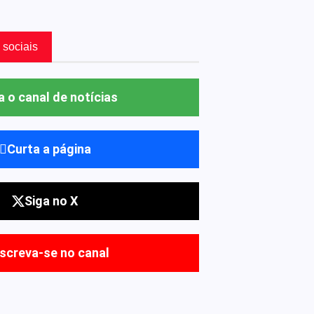
 sociais
a o canal de notícias
Curta a página
Siga no X
nscreva-se no canal