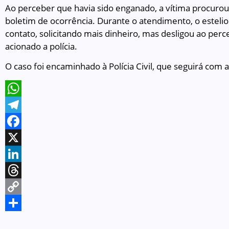
Ao perceber que havia sido enganado, a vítima procurou a 
boletim de ocorrência. Durante o atendimento, o estelio
contato, solicitando mais dinheiro, mas desligou ao perce
acionado a polícia.
O caso foi encaminhado à Polícia Civil, que seguirá com a
WhatsApp
Telegram
Facebook
X
LinkedIn
Threads
Copy
Link
Share