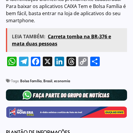
Para baixar os aplicativos CAIXA Tem e Bolsa Família é
bem fácil, basta entrar na loja de aplicativos do seu
smartphone.
LEIA TAMBÉM:
Carreta tomba na BR-376 e
mata duas pessoas
WhatsApp
Telegram
Facebook
X
LinkedIn
Threads
Copy
Share
Link
Tags:
Bolsa Família
,
Brasil
,
economia
PLANTÃO DE INFORMAÇÕES