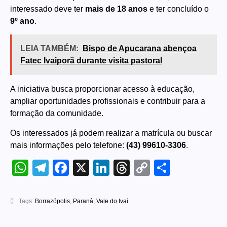
interessado deve ter
mais de 18 anos
e ter concluído o
9º ano
.
LEIA TAMBÉM:
Bispo de Apucarana abençoa
Fatec Ivaiporã durante visita pastoral
A iniciativa busca proporcionar acesso à educação,
ampliar oportunidades profissionais e contribuir para a
formação da comunidade.
Os interessados já podem realizar a matrícula ou buscar
mais informações pelo telefone:
(43) 99610-3306
.
WhatsApp
Telegram
Facebook
X
LinkedIn
Threads
Copy
Share
Link
Tags:
Borrazópolis
,
Paraná
,
Vale do Ivaí