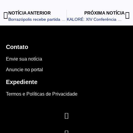
NOTÍCIA ANTERIOR
PRÓXIMA NOTÍCIA
Borrazópolis recebe partida do 1º Campeonato Regional de Futsal da Liga Vale do Ivaí
KALORÉ: XIV Conferência Municipal de Saúde será realizada no dia 24 de junho
Contato
Envie sua notícia
Anuncie no portal
Expediente
Termos e Políticas de Privacidade