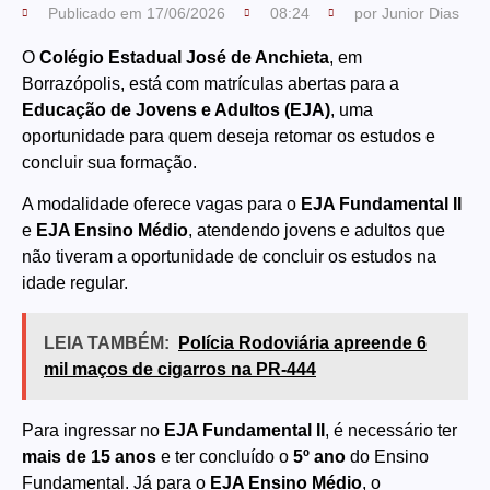
Publicado em
17/06/2026
08:24
por
Junior Dias
O
Colégio Estadual José de Anchieta
, em
Borrazópolis, está com matrículas abertas para a
Educação de Jovens e Adultos (EJA)
, uma
oportunidade para quem deseja retomar os estudos e
concluir sua formação.
A modalidade oferece vagas para o
EJA Fundamental II
e
EJA Ensino Médio
, atendendo jovens e adultos que
não tiveram a oportunidade de concluir os estudos na
idade regular.
LEIA TAMBÉM:
Polícia Rodoviária apreende 6
mil maços de cigarros na PR-444
Para ingressar no
EJA Fundamental II
, é necessário ter
mais de 15 anos
e ter concluído o
5º ano
do Ensino
Fundamental. Já para o
EJA Ensino Médio
, o