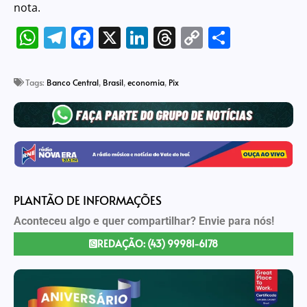
nota.
WhatsApp
Telegram
Facebook
X
LinkedIn
Threads
Copy
Share
Link
Tags:
Banco Central
,
Brasil
,
economia
,
Pix
PLANTÃO DE INFORMAÇÕES
Aconteceu algo e quer compartilhar? Envie para nós!
REDAÇÃO: (43) 99981-6178