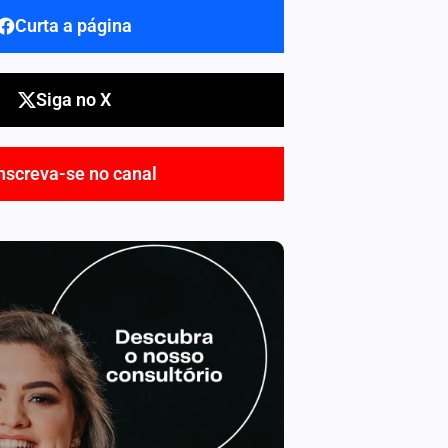
Curta a página
Siga no X
nscreva-se no canal