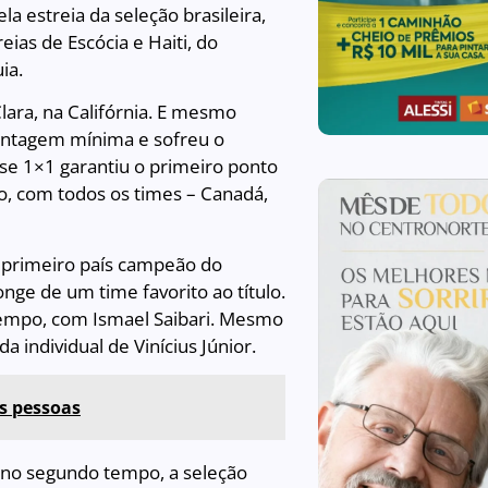
a estreia da seleção brasileira,
as de Escócia e Haiti, do
ia.
Clara, na Califórnia. E mesmo
vantagem mínima e sofreu o
sse 1×1 garantiu o primeiro ponto
, com todos os times – Canadá,
 o primeiro país campeão do
ge de um time favorito ao título.
tempo, com Ismael Saibari. Mesmo
 individual de Vinícius Júnior.
s pessoas
 no segundo tempo, a seleção