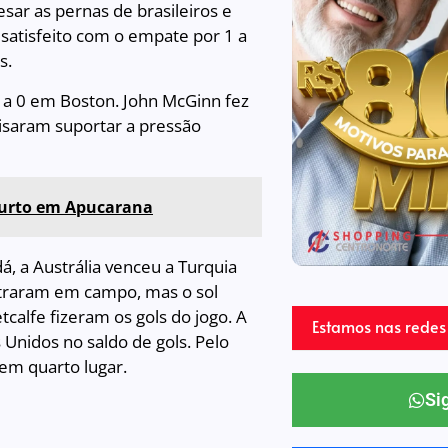
esar as pernas de brasileiros e
 satisfeito com o empate por 1 a
s.
1 a 0 em Boston. John McGinn fez
ecisaram suportar a pressão
r furto em Apucarana
á, a Austrália venceu a Turquia
ntraram em campo, mas o sol
calfe fizeram os gols do jogo. A
Estamos nas redes 
 Unidos no saldo de gols. Pelo
 em quarto lugar.
Si