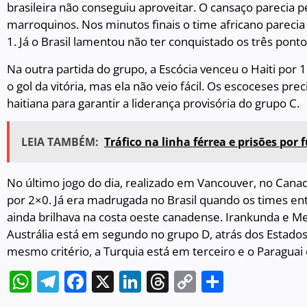
brasileira não conseguiu aproveitar. O cansaço parecia p
marroquinos. Nos minutos finais o time africano parecia
1. Já o Brasil lamentou não ter conquistado os três ponto
Na outra partida do grupo, a Escócia venceu o Haiti por 
o gol da vitória, mas ela não veio fácil. Os escoceses pr
haitiana para garantir a liderança provisória do grupo C.
LEIA TAMBÉM:
Tráfico na linha férrea e prisões po
No último jogo do dia, realizado em Vancouver, no Canad
por 2×0. Já era madrugada no Brasil quando os times e
ainda brilhava na costa oeste canadense. Irankunda e Met
Austrália está em segundo no grupo D, atrás dos Estados
mesmo critério, a Turquia está em terceiro e o Paraguai
WhatsApp
Telegram
Facebook
X
LinkedIn
Threads
Copy
Share
Link