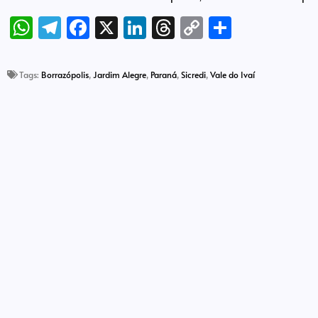
WhatsApp
Telegram
Facebook
X
LinkedIn
Threads
Copy
Share
Link
Tags:
Borrazópolis
,
Jardim Alegre
,
Paraná
,
Sicredi
,
Vale do Ivaí