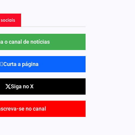
sociais
a o canal de notícias
Curta a página
Siga no X
nscreva-se no canal