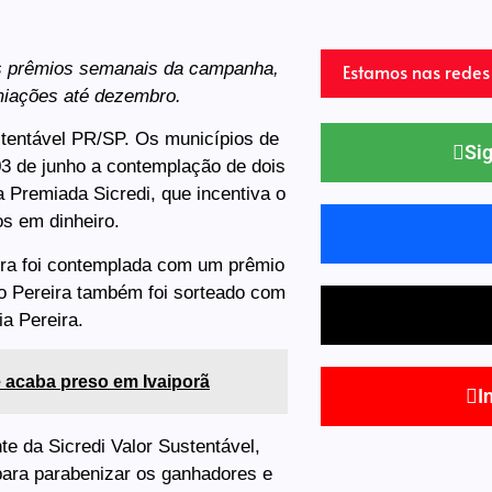
os prêmios semanais da campanha,
Estamos nas redes 
miações até dezembro.
ustentável PR/SP. Os municípios de
Sig
03 de junho a contemplação de dois
Premiada Sicredi, que incentiva o
s em dinheiro.
ira foi contemplada com um prêmio
o Pereira também foi sorteado com
ia Pereira.
acaba preso em Ivaiporã
I
e da Sicredi Valor Sustentável,
para parabenizar os ganhadores e