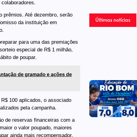
 colaboradores.
o prêmios. Até dezembro, serão
Últimas notícias
omisso da instituição em
o.
preparar para uma das premiações
orteio especial de R$ 1 milhão,
bito de poupar.
antação de gramado e ações de
a R$ 100 aplicados, o associado
ealizados pela campanha.
ão de reservas financeiras com a
 maior o valor poupado, maiores
oupar ainda mais recompensador.