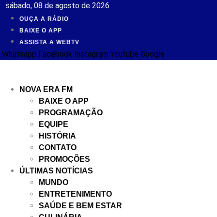
Ir
sábado, 08 de agosto de 2026
para
OUÇA A RÁDIO
o
BAIXE O APP
conteúdo
ASSISTA A WEBTV
Whatsapp
Facebook
Instagram
Youtube
Google
NOVA ERA FM
BAIXE O APP
PROGRAMAÇÃO
EQUIPE
HISTÓRIA
CONTATO
PROMOÇÕES
ÚLTIMAS NOTÍCIAS
MUNDO
ENTRETENIMENTO
SAÚDE E BEM ESTAR