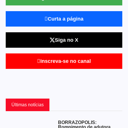
Curta a página
Siga no X
Inscreva-se no canal
Últimas notícias
BORRAZÓPOLIS:
Rompimento de adutora