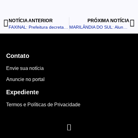
NOTÍCIA ANTERIOR
PRÓXIMA NOTÍCIA
FAXINAL: Prefeitura decreta interdição temporária em trecho da estrada de acesso à Vista Alegre para execução de obras de pavimentação
MARILÂNDIA DO SUL: Alunos de escola municipal lançam livro produzido em projeto de leitura e poesia
Contato
Envie sua notícia
Anuncie no portal
Expediente
Termos e Políticas de Privacidade