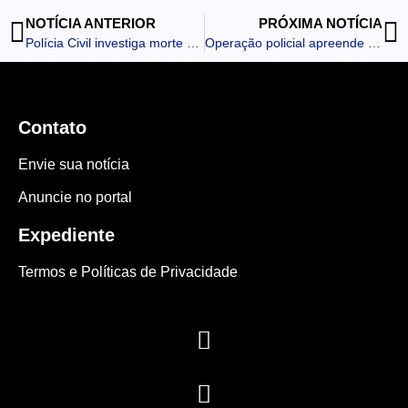
NOTÍCIA ANTERIOR
PRÓXIMA NOTÍCIA
Polícia Civil investiga morte suspeita de jovem em Apucarana
Operação policial apreende máquinas caça-níquel e residência é arrombada em Arapongas
Contato
Envie sua notícia
Anuncie no portal
Expediente
Termos e Políticas de Privacidade