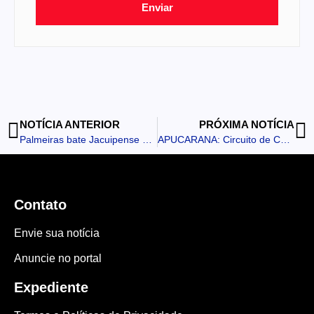
Enviar
NOTÍCIA ANTERIOR
PRÓXIMA NOTÍCIA
Palmeiras bate Jacuipense e encaminha classificação na Copa do Brasil
APUCARANA: Circuito de Corridas de Rua das Escolas Municipais começa neste domingo
Contato
Envie sua notícia
Anuncie no portal
Expediente