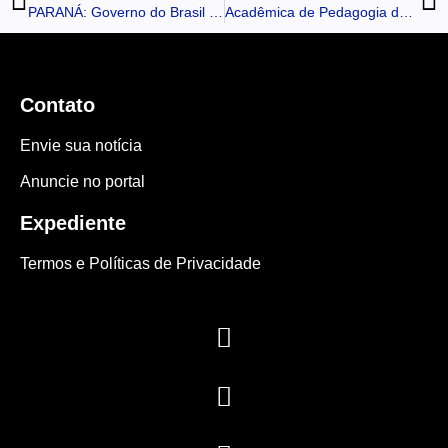
PARANÁ: Governo do Brasil anuncia pacote de R$ 2 bilhões para infraestrutura de transportes
Acadêmica de Pedagogia da Fatec Ivaiporã é convidada para grupo de pesquisa de neurocientista
Contato
Envie sua notícia
Anuncie no portal
Expediente
Termos e Políticas de Privacidade