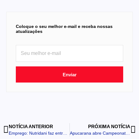
Coloque o seu melhor e-mail e receba nossas
atualizações
Enviar
NOTÍCIA ANTERIOR
PRÓXIMA NOTÍCIA
Emprego: Nutridani faz entrevistas amanhã em Novo Itacolomi
Apucarana abre Campeonato Municipal de Futsal com média deseis gols por partida mostrando a força e a tradição da modalidade