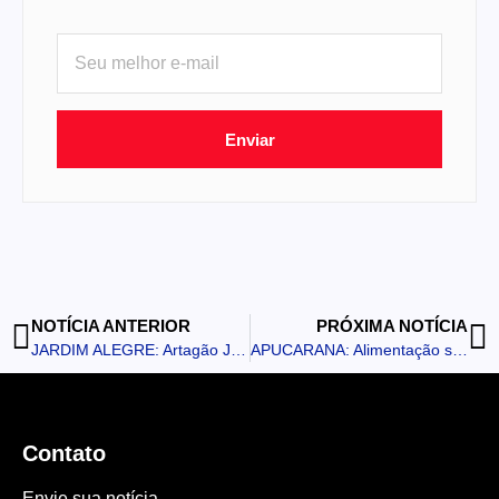
Enviar
NOTÍCIA ANTERIOR
PRÓXIMA NOTÍCIA
JARDIM ALEGRE: Artagão Júnior garante R$ 496 mil para construção de barracão
APUCARANA: Alimentação saudável entra em foco na campanha do Outubro Rosa na Unidade de Tratamento do Câncer
Contato
Envie sua notícia