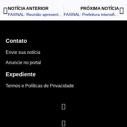
NOTÍCIA ANTERIOR
PRÓXIMA NOTÍCIA
FAXINAL: Reunião apresenta fomentos para mulheres e jovens do Assentamento Três Barras
FAXINAL: Prefeitura intensifica preparativos para a 1ª EXPOHORTIFAXINAL 2026
Contato
Envie sua notícia
Anuncie no portal
Expediente
Termos e Políticas de Privacidade