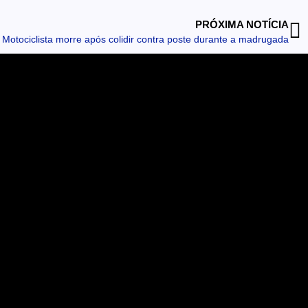
PRÓXIMA NOTÍCIA
otociclista morre após colidir contra poste durante a madrugada