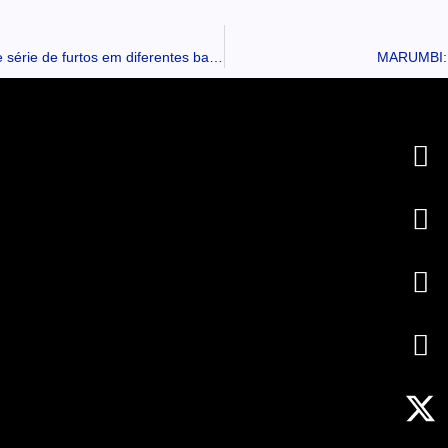
APUCARANA: Polícia Militar registra ameaças em supermercado e série de furtos em diferentes bairros
MARUMBI: M