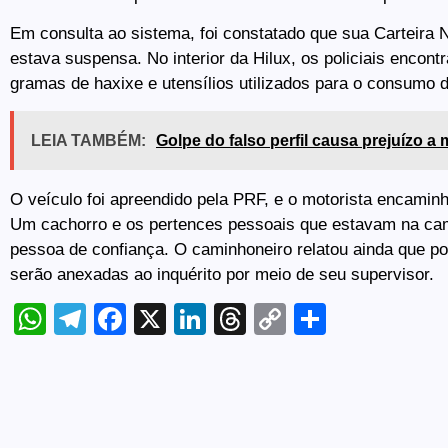
Em consulta ao sistema, foi constatado que sua Carteira 
estava suspensa. No interior da Hilux, os policiais enco
gramas de haxixe e utensílios utilizados para o consumo 
LEIA TAMBÉM:
Golpe do falso perfil causa prejuízo a
O veículo foi apreendido pela PRF, e o motorista encamin
Um cachorro e os pertences pessoais que estavam na ca
pessoa de confiança. O caminhoneiro relatou ainda que p
serão anexadas ao inquérito por meio de seu supervisor.
WhatsApp
Telegram
Facebook
X
LinkedIn
Threads
Copy
Share
Link