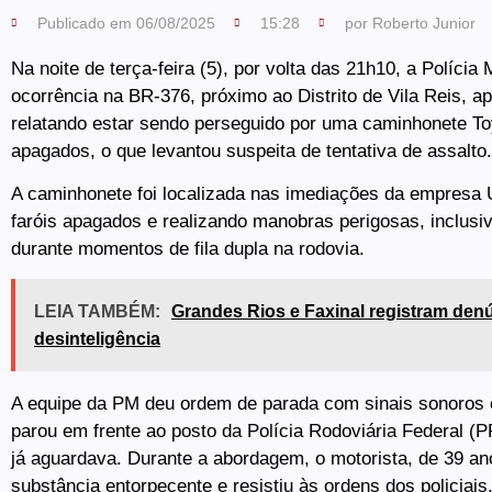
Publicado em
06/08/2025
15:28
por
Roberto Junior
Na noite de terça-feira (5), por volta das 21h10, a Políci
ocorrência na BR-376, próximo ao Distrito de Vila Reis, 
relatando estar sendo perseguido por uma caminhonete Toy
apagados, o que levantou suspeita de tentativa de assalto.
A caminhonete foi localizada nas imediações da empresa 
faróis apagados e realizando manobras perigosas, inclusi
durante momentos de fila dupla na rodovia.
LEIA TAMBÉM:
Grandes Rios e Faxinal registram den
desinteligência
A equipe da PM deu ordem de parada com sinais sonoros 
parou em frente ao posto da Polícia Rodoviária Federal
já aguardava. Durante a abordagem, o motorista, de 39 an
substância entorpecente e resistiu às ordens dos policiais