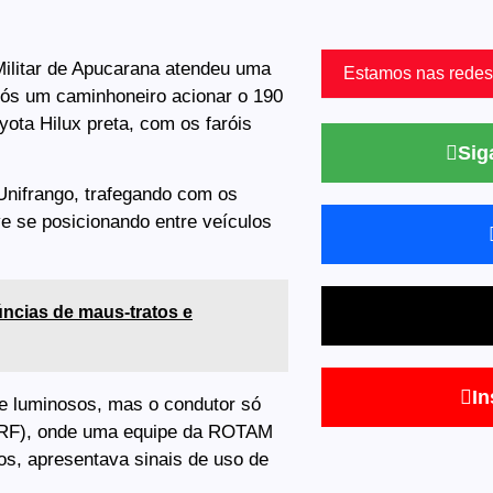
a Militar de Apucarana atendeu uma
Estamos nas redes
após um caminhoneiro acionar o 190
ota Hilux preta, com os faróis
Sig
Unifrango, trafegando com os
ve se posicionando entre veículos
úncias de maus-tratos e
In
e luminosos, mas o condutor só
 (PRF), onde uma equipe da ROTAM
os, apresentava sinais de uso de
.