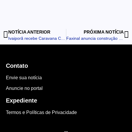
NOTÍCIA ANTERIOR
PRÓXIMA NOTÍCIA
Ivaiporã recebe Caravana Cada Gesto Conta e promove educação ambiental para 600 estudantes da Rede Municipal
Faxinal anuncia construção de novo CMEI para atender crianças de Faxinalzinho
Contato
Envie sua notícia
Anuncie no portal
Expediente
Termos e Políticas de Privacidade