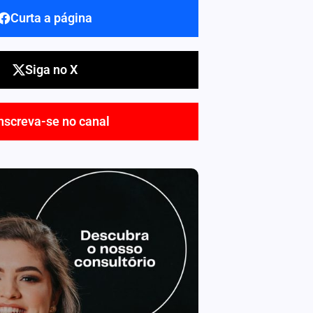
Curta a página
Siga no X
nscreva-se no canal