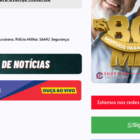
pucarana
,
Polícia Militar
,
SAMU
,
Segurança
Estamos nas redes 
Si