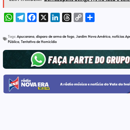
WhatsApp
Telegram
Facebook
X
LinkedIn
Threads
Copy
Share
Link
Tags:
Apucarana
,
disparo de arma de fogo
,
Jardim Nova América
,
notícias A
Pública
,
Tentativa de Homicídio