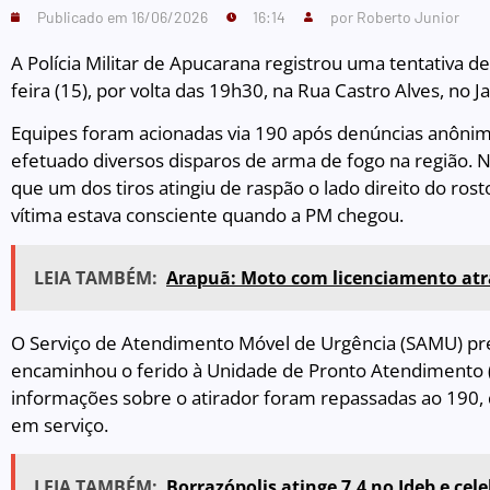
Publicado em
16/06/2026
16:14
por
Roberto Junior
A Polícia Militar de Apucarana registrou uma tentativa d
feira (15), por volta das 19h30, na Rua Castro Alves, no
Equipes foram acionadas via 190 após denúncias anônim
efetuado diversos disparos de arma de fogo na região. No
que um dos tiros atingiu de raspão o lado direito do r
vítima estava consciente quando a PM chegou.
LEIA TAMBÉM:
Arapuã: Moto com licenciamento atr
O Serviço de Atendimento Móvel de Urgência (SAMU) pre
encaminhou o ferido à Unidade de Pronto Atendimento 
informações sobre o atirador foram repassadas ao 190,
em serviço.
LEIA TAMBÉM:
Borrazópolis atinge 7,4 no Ideb e cel