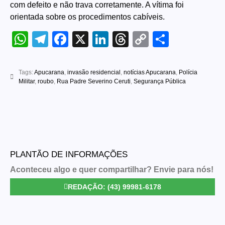
com defeito e não trava corretamente. A vítima foi
orientada sobre os procedimentos cabíveis.
WhatsApp
Telegram
Facebook
X
LinkedIn
Threads
Copy
Share
Link
Tags:
Apucarana
,
invasão residencial
,
notícias Apucarana
,
Polícia
Militar
,
roubo
,
Rua Padre Severino Ceruti
,
Segurança Pública
PLANTÃO DE INFORMAÇÕES
Aconteceu algo e quer compartilhar? Envie para nós!
REDAÇÃO: (43) 99981-6178