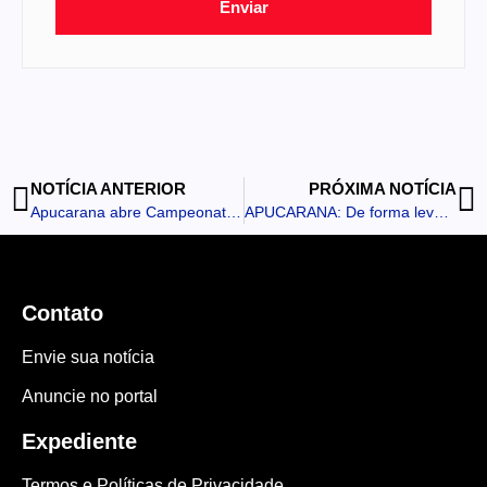
Enviar
NOTÍCIA ANTERIOR
PRÓXIMA NOTÍCIA
Apucarana abre Campeonato Municipal de Futsal com média deseis gols por partida mostrando a força e a tradição da modalidade
APUCARANA: De forma leve e lúdica, peça teatral alerta estudantes e reforça combate ao abuso sexual
Contato
Envie sua notícia
Anuncie no portal
Expediente
Termos e Políticas de Privacidade