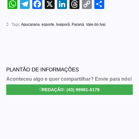
WhatsApp
Telegram
Facebook
X
LinkedIn
Threads
Copy
Share
Link
Tags:
Apucarana
,
esporte
,
Ivaiporã
,
Paraná
,
Vale do Ivaí
PLANTÃO DE INFORMAÇÕES
Aconteceu algo e quer compartilhar? Envie para nós!
REDAÇÃO: (43) 99981-6178